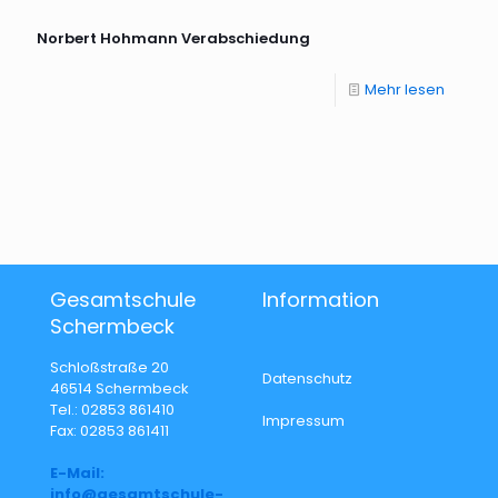
Norbert Hohmann Verabschiedung
Mehr lesen
Gesamtschule
Information
Schermbeck
Schloßstraße 20
Datenschutz
46514 Schermbeck
Tel.: 02853 861410
Impressum
Fax: 02853 861411
E-Mail:
info@gesamtschule-