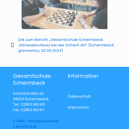
Link zum Bericht: „Gesamtschule Schermbeck:
Jahresabschluss bei der Schach AG“ (Schermbeck
grenzenlos, 20.06.2023)
Gesamtschule
Information
Schermbeck
Schloßstraße 20
Datenschutz
46514 Schermbeck
Tel.: 02853 861410
Impressum
Fax: 02853 861411
E-Mail: info@gesamtschule-
schermbeck.de