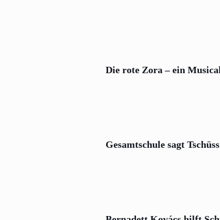
Die rote Zora – ein Musical
Gesamtschule sagt Tschüs
Bernadett Kovács hilft Sch