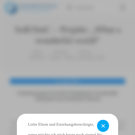
SoR/SmC – Projekt: „What a
wonderful world“
Home
Aktuelles
Bericht
SoR/SmC – Projekt: „What a wonderful world“
26. April 2025
Gemeinsam gegen Vorurteile: Projekttag der Gesamtschule
Schermbeck setzt Zeichen für Toleranz
Am 11.04.2025 war die Gesamtschule Schermbeck von der ersten bis
Liebe Eltern und Erziehungsberechtigte,
✕
zur sechsten Stunde fest in den Händen der Schülerinnen und Schüler
des 6. Jahrgangs.
gerne möchte ich mich heute noch einmal für