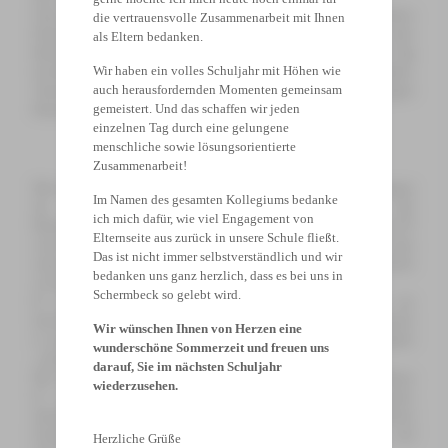
Unter dem Motto „What a wonderful world” fand ein besonderer
die vertrauensvolle Zusammenarbeit mit Ihnen
Projekttag statt, der im Rahmen des Programms „Schule ohne
als Eltern bedanken.
Rassismus- Schule mit Courage“ organisiert wurde. An diesem Tag
Wir haben ein volles Schuljahr mit Höhen wie
beschäftigten sich die 6. Klassen intensiv mit Mauern in den Köpfen,
auch herausfordernden Momenten gemeinsam
Vorurteilen und Ausgrenzung, um gemeinsam ein Zeichen gegen
gemeistert. Und das schaffen wir jeden
Rassismus und Diskriminierung zu setzen.
einzelnen Tag durch eine gelungene
menschliche sowie lösungsorientierte
Zusammenarbeit!
Mit einem gemeinsamen Lied „Nie wieder ist jetzt“ in der Aula begann
Im Namen des gesamten Kollegiums bedanke
die Präsentation des Projekttages. Eingeladen waren alle
ich mich dafür, wie viel Engagement von
Klassensprecher*innen, Stufensprecher*innen, Vertreter*innen der SV
Elternseite aus zurück in unsere Schule fließt.
sowie die Mitglieder der Schulleitung. Jede Klasse erarbeitete in den
Das ist nicht immer selbstverständlich und wir
ersten vier Unterrichtsstunden eigene kreative Beiträge, um Vorurteile
bedanken uns ganz herzlich, dass es bei uns in
zu hinterfragen und neue Perspektiven zu öffnen.
Schermbeck so gelebt wird.
Es entstanden beeindruckende Arbeiten, die gezeigt haben, wie
facettenreich das Thema sein kann – und wie wichtig es ist, es bereits
Wir wünschen Ihnen von Herzen eine
in jungen Jahren zu thematisieren, um die Mauern in den Köpfen
wunderschöne Sommerzeit und freuen uns
„einzureißen“.
darauf, Sie im nächsten Schuljahr
Das Theaterstück „Der Busfahrer“, das von Schüler*innen der Klasse
wiederzusehen.
6c mit großem Engagement auf die Bühne gebracht wurde,
thematisierte auf eindrucksvolle Art und Weise die alltäglichen
Formen von Ausgrenzung und Rassismus und wie Mut und
Herzliche Grüße