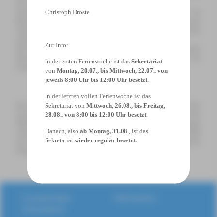
Zivilcourage einen Unterschied machen können.
Christoph Droste
Emotional wurde es dann beim musikalischen Beitrag der
Bläserklassen 6b und 6d, die mit „What a wonderful world“ von Louis
Armstrong ein starkes Zeichen der Hoffnung setzten und alle dazu
anregten, die Augen für das Wunderbare in der Welt zu öffnen.
Zur Info:
Den stimmungsvollen Abschluss bildete ein gemeinsamer Gesang aller
Beteiligten zum Lied „Gut, dass wir einander haben“, der das
In der ersten Ferienwoche ist das
Sekretariat
Gemeinschaftsgefühl des Tages nochmals unterstrich.
von
Montag, 20.07., bis Mittwoch, 22.07., von
jeweils 8:00 Uhr bis 12:00 Uhr besetzt
.
In der letzten vollen Ferienwoche ist das
Der Projekttag „What a wonderful world” endete für alle mit vielen
Sekretariat von
Mittwoch, 26.08., bis Freitag,
positiven Eindrücken, neuen Denkanstößen und dem Wunsch, dass
28.08., von 8:00 bis 12:00 Uhr besetzt
.
Offenheit und Respekt auch über den Schulalltag hinausgetragen
Danach, also
ab Montag, 31.08
., ist das
werden. Die Hoffnung auf bessere Zeiten war in jeder Note, jedem Bild
Sekretariat
wieder regulär besetzt.
und jeder Szene spürbar- ein starkes Zeichen einer engagierten
Schulgemeinschaft.
Gesamtschule
Information
Schermbeck