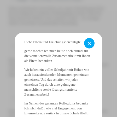
Emma und Domenik entwickelten eine eigene Abstimmungswebsite,
die sie erfolgreich in mehreren Schülergruppen testeten. Durch die
Tests konnte die Website weiter optimiert werden – ein wichtiger
Schritt von der Idee zur praxisnahen Anwendung.
Liebe Eltern und Erziehungsberechtigte,
✕
Wärme durch Kristallisation – Untersuchung von
gerne möchte ich mich heute noch einmal für
Natriumacetat-Taschenwärmern
–
Daniella Brown:
die vertrauensvolle Zusammenarbeit mit Ihnen
Daniella untersuchte Natriumacetat-Taschenwärmer hinsichtlich
als Eltern bedanken.
Wärmeentwicklung, Temperaturverlauf und Wirkungsdauer. Zusätzlich
Wir haben ein volles Schuljahr mit Höhen wie
stellte sie einen eigenen Taschenwärmer her und verglich die
auch herausfordernden Momenten gemeinsam
Ergebnisse mit gekauften Modellen.
gemeistert. Und das schaffen wir jeden
einzelnen Tag durch eine gelungene
menschliche sowie lösungsorientierte
Zusammenarbeit!
HydroSalt-Farming – Tomatenanbau unter
salzhydroponischen Bedingungen
- Emily Mengel:
Im Namen des gesamten Kollegiums bedanke
ich mich dafür, wie viel Engagement von
Emily erforschte den Tomatenanbau in einem hydroponischen System
Elternseite aus zurück in unsere Schule fließt.
mit Salzwasser. Trotz der besonderen Bedingungen gelang eine