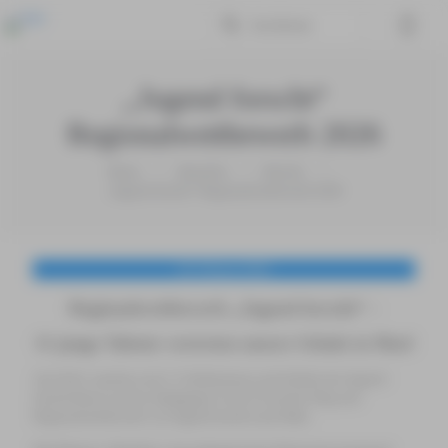
,,Jugend forscht“
Regionalwettbewerb 2026
Home
Aktuelles
Bericht
,,Jugend forscht“ Regionalwettbewerb 2026
20. Februar 2026
Regionalwettbewerb „Jugend forscht“ –
11 junge Talente vertreten unsere Schule in Marl
Am 20.02. machten sich 11 Schülerinnen und Schüler der Jugend-
forscht-Kurse aus den Jahrgängen 9 und 10 auf den Weg zum
Regionalwettbewerb von Jugend forscht nach Marl.