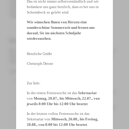
Das ist nicht immer selbstverständlich und wir
erfolgreiche Ernte – ein spannender Beitrag zur Forschung
bedanken uns ganz herzlich, dass es bei uns in
nachhaltiger Landwirtschaft und zum Umgang mit alternativen
Schermbeck so gelebt wird.
Anbaumethoden.
Wir wünschen Ihnen von Herzen eine
wunderschöne Sommerzeit und freuen uns
darauf, Sie im nächsten Schuljahr
wiederzusehen.
Besondere Auszeichnungen
Bei der feierlichen Preisverleihung durften alle Teilnehmenden stolz
Herzliche Grüße
ihre Urkunden entgegennehmen – ein großartiger Erfolg für unsere
Schule!
Christoph Droste
Zwei Projekte wurden darüber hinaus besonders ausgezeichnet:
Emily Mengel
erhielt für ihr Projekt HydroSalt-Farming den
Zur Info:
Sonderpreis „Ressourceneffizienz und Zirkularität“ des
Bundesministerium für Umwelt, Klimaschutz, Naturschutz und
In der ersten Ferienwoche ist das
Sekretariat
nukleare Sicherheit.
von
Montag, 20.07., bis Mittwoch, 22.07., von
jeweils 8:00 Uhr bis 12:00 Uhr besetzt
.
Domenik Drüppel und Emma Pallinger
wurden für ihr Projekt
Votium zusätzlich mit einem Zeitschriftenabonnement
In der letzten vollen Ferienwoche ist das
ausgezeichnet, um ihre Programmierkenntnisse weiter zu
Sekretariat von
Mittwoch, 26.08., bis Freitag,
vertiefen.
28.08., von 8:00 bis 12:00 Uhr besetzt
.