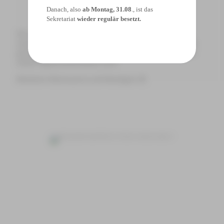
Danach, also
ab Montag, 31.08
., ist das
Sekretariat
wieder regulär besetzt.
Wir sind sehr stolz auf die engagierte und erfolgreiche Teilnahme
unserer Schülerinnen und Schüler. Der Tag in Marl hat einmal mehr
gezeigt, wie viel Neugier, Forschergeist und Teamzusammenhalt in
unseren Jugend-forscht-Kursen steckt.
Herzlichen Glückwunsch an alle Beteiligten!
👏