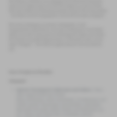
Mit Plakaten, Modellen und umfangreichem Präsentationsmaterial
startete die Gruppe bereits um 8:00 Uhr morgens an unserer Schule.
Nach dem Aufbau der Präsentationsstände stieg die Nervosität spürbar
– das Warten auf die Jurygespräche war für alle besonders aufregend.
Doch diese Aufregung war absolut unbegründet: In den
Jurygesprächen präsentierten sich unsere Schülerinnen und Schüler
äußerst souverän, beantworteten fachkundig alle Fragen und stellten
ihre Projekte mit großer Begeisterung vor. Besonders schön war der
starke Teamgeist – alle fieberten gegenseitig mit und unterstützten
sich.
Unsere Projekte im Überblick
Jahrgang 9:
Optische Täuschung bei Schülerinnen und Schülern
-
Diana
Odura Appiah & Karolina Nitszke:
Diana und Karolina wollten herausfinden, ob Schülerinnen und
Schüler optische Täuschungen unterschiedlich wahrnehmen.
Dazu haben die beiden mehrere Schüler und Schülerinnen aus
der 5. Klasse und 9. Klasse über verschiedene optische