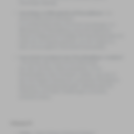
Täuschungen abgefragt.
Auswirkung von Mikroplastik auf Wasserpflanzen
-
Lea
Speidel & Maximilian Dieckmann:
Lea und Maximilian haben sich mit den Auswirkungen von
Mikroplastik auf Wasserpflanzen und auf die Qualität des
Wassers im Allgemeinen beschäftigt. Bei ihrem Projekt haben die
beiden mit zwei Aquarien gearbeitet, um einen Vergleich zu
haben und um mögliche Unterschiede herauszufinden.
Lässt sich der Geschmack einer Petersilienpflanze verändern?
-
Finn Kolligs, Max Gryzan & Julius Böckenhoff:
Finn, Max und Julius wollten herausfinden, ob eine
Petersilienpflanze ihren Geschmack verändert, wenn man sie
über einen längeren Zeitraum mit verschiedenen Flüssigkeiten
(Salzwasser, Zitronenlimonade) gießt. Außerdem haben die
Schülerinnen und Schüler Veränderungen im Aussehen
beobachten können.
Jahrgang 10:
Votium
–
Emma Pallinger & Domenik Drüppel
: