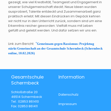
gezeigt, wie viel Kreativität, Teamgeist und Engagement in
unserer Schulgemeinschaft steckt. Neue Ideen wurden
ausprobiert, Talente entdeckt und Zusammenarbeit ganz
praktisch erlebt. Mit diesen Eindrücken im Gepäck kehren
wir nicht nur in den Unterricht zurück, sondern sind um eine
Erkenntnis reicher geworden: Vielfalt muss mit Leben
gefüllt und gelebt werden. Und dafür setzen wir uns ein.
Link zum Bericht:
"
Gemeinsam gegen Rassismus: Projekttag
stärkt Gemeinschaft an der Gesamtschule Schermbeck (Schermbeck
online, 10.02.2026)
Gesamtschule
Information
Schermbeck
Schloßstraße 20
Datenschutz
46514 Schermbeck
Tel.: 02853 861410
Impressum
Fax: 02853 861411