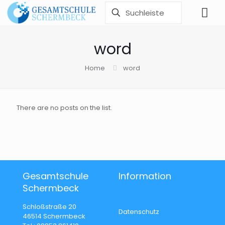
word
Home
word
There are no posts on the list.
Gesamtschule
Information
Schermbeck
Schloßstraße 20
Datenschutz
46514 Schermbeck