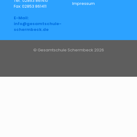
Tel.: 02853 861410
Impressum
Fax: 02853 861411
E-Mail:
info@gesamtschule-
schermbeck.de
© Gesamtschule Schermbeck 2026