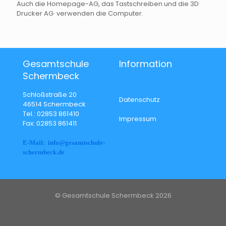
Auch die Homepage-AG, das Tastschreiben und die 3D
Drucker AG verwenden die Computer.
Gesamtschule
Information
Schermbeck
Schloßstraße 20
Datenschutz
46514 Schermbeck
Tel.: 02853 861410
Impressum
Fax: 02853 861411
E-Mail: info@gesamtschule-
schermbeck.de
© Gesamtschule Schermbeck 2026