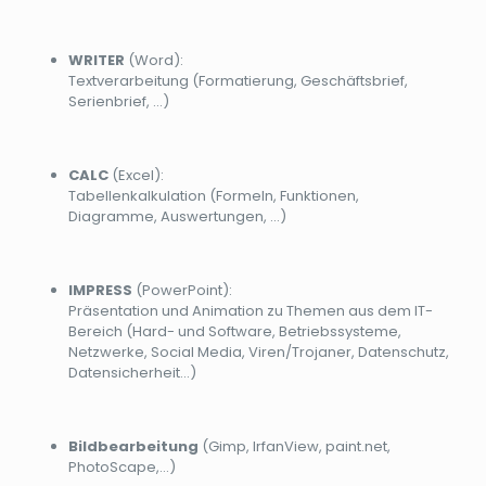
WRITER
(Word):
Textverarbeitung (Formatierung, Geschäftsbrief,
Serienbrief, …)
CALC
(Excel):
Tabellenkalkulation (Formeln, Funktionen,
Diagramme, Auswertungen, ...)
IMPRESS
(PowerPoint):
Präsentation und Animation zu Themen aus dem IT-
Bereich (Hard- und Software, Betriebssysteme,
Netzwerke, Social Media, Viren/Trojaner, Datenschutz,
Datensicherheit...)
Bildbearbeitung
(Gimp, IrfanView, paint.net,
PhotoScape,…)