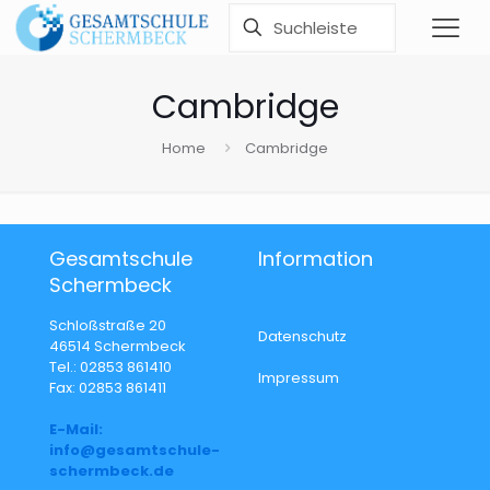
Cambridge
Home
Cambridge
Gesamtschule
Information
Schermbeck
Schloßstraße 20
Datenschutz
46514 Schermbeck
Tel.: 02853 861410
Impressum
Fax: 02853 861411
E-Mail:
info@gesamtschule-
schermbeck.de