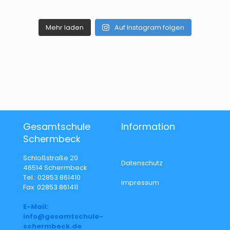
Mehr laden
Auf Instagram folgen
Gesamtschule
Information
Schermbeck
Schloßstraße 20
Datenschutz
46514 Schermbeck
Tel.: 02853 861410
Impressum
Fax: 02853 861411
E-Mail:
info@gesamtschule-
schermbeck.de